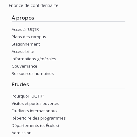
Énoncé de confidentialité
À propos
Accès à l’UQTR
(nouvelle
Plans des campus
fenêtre)
(nouvelle
Stationnement
fenêtre)
(nouvelle
Accessibilité
fenêtre)
(nouvelle
Informations générales
fenêtre)
(nouvelle
Gouvernance
fenêtre)
(nouvelle
Ressources humaines
fenêtre)
(nouvelle
Études
fenêtre)
Pourquoi l'UQTR?
(nouvelle
Visites et portes ouvertes
fenêtre)
(nouvelle
Étudiants internationaux
fenêtre)
(nouvelle
Répertoire des programmes
fenêtre)
(nouvelle
Départements (et Écoles)
fenêtre)
(nouvelle
Admission