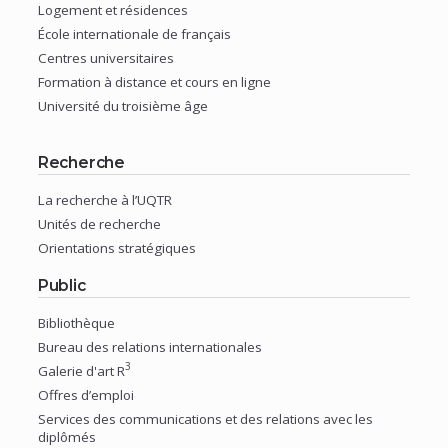
fenêtre)
(nouvelle
Logement et résidences
fenêtre)
(nouvelle
École internationale de français
fenêtre)
(nouvelle
Centres universitaires
fenêtre)
(nouvelle
Formation à distance et cours en ligne
fenêtre)
(nouvelle
Université du troisième âge
fenêtre)
(nouvelle
fenêtre)
Recherche
La recherche à l’UQTR
(nouvelle
Unités de recherche
fenêtre)
(nouvelle
Orientations stratégiques
fenêtre)
(nouvelle
Public
fenêtre)
Bibliothèque
(nouvelle
Bureau des relations internationales
fenêtre)
3
(nouvelle
Galerie d'art R
fenêtre)
(nouvelle
Offres d’emploi
fenêtre)
(nouvelle
Services des communications et des relations avec les
diplômés
fenêtre)