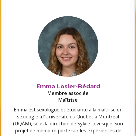
Emma Losier-Bédard
Membre associée
Maîtrise
Emma est sexologue et
é
tudiante
à
la ma
î
trise en
sexologie
à
l
’
Universit
é
du Qu
é
bec
à
Montr
é
al
(UQ
À
M), sous la direction de Sylvie L
é
vesque. Son
projet de m
é
moire porte sur les exp
é
riences de