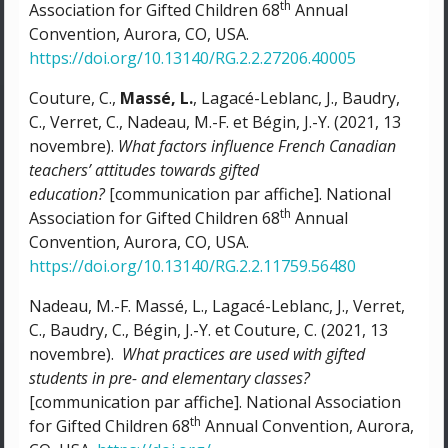
th
Association for Gifted Children 68
Annual
Convention, Aurora, CO, USA.
https://doi.org/10.13140/RG.2.2.27206.40005
Couture, C.,
Massé, L.
, Lagacé-Leblanc, J., Baudry,
C., Verret, C., Nadeau, M.-F. et Bégin, J.-Y. (2021, 13
novembre).
What factors influence French Canadian
teachers’ attitudes towards gifted
education?
[communication par affiche]. National
th
Association for Gifted Children 68
Annual
Convention, Aurora, CO, USA.
https://doi.org/10.13140/RG.2.2.11759.56480
Nadeau, M.-F. Massé, L., Lagacé-Leblanc, J., Verret,
C., Baudry, C., Bégin, J.-Y. et Couture, C. (2021, 13
novembre).
What practices are used with gifted
students in pre- and elementary classes?
[communication par affiche]. National Association
th
for Gifted Children 68
Annual Convention, Aurora,