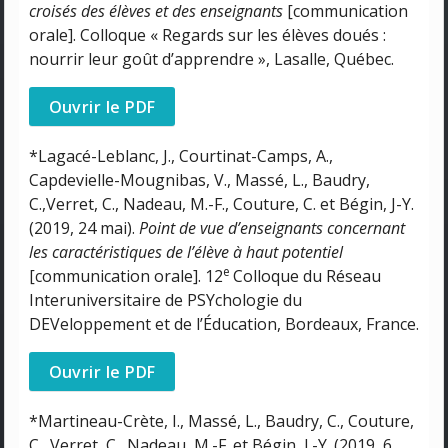
croisés des élèves et des enseignants
[communication
orale]. Colloque « Regards sur les élèves doués :
nourrir leur goût d’apprendre », Lasalle, Québec.
Ouvrir le PDF
*Lagacé-Leblanc, J., Courtinat-Camps, A.,
Capdevielle-Mougnibas, V., Massé, L., Baudry,
C.,Verret, C., Nadeau, M.-F., Couture, C. et Bégin, J-Y.
(2019, 24 mai).
Point de vue d’enseignants concernant
les caractéristiques de l’élève à haut potentiel
e
[communication orale]. 12
Colloque du Réseau
Interuniversitaire de PSYchologie du
DEVeloppement et de l’Éducation, Bordeaux, France.
Ouvrir le PDF
*Martineau-Crète, I., Massé, L., Baudry, C., Couture,
C., Verret, C., Nadeau, M.-F. et Bégin, J.-Y. (2019, 6