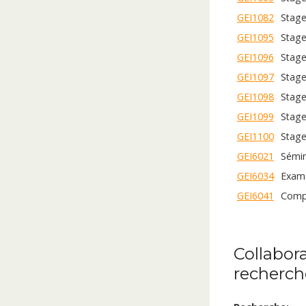
GEI1082
Stage
GEI1095
Stage
GEI1096
Stage
GEI1097
Stage
GEI1098
Stage
GEI1099
Stage
GEI1100
Stage
GEI6021
Sémin
GEI6034
Exame
GEI6041
Compl
GEI6052
Entra
GEI6058
Trava
Collabor
recherch