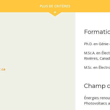
PLUS DE CRITÈRES
Formati
Ph.D. en Génie 
M.Sc.A. en Élec
Rivières, Cana
M.Sc. en Élect
.ca
Champ d'
Énergies renou
Photovoltaics 