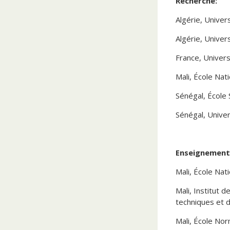
Recherche:
Algérie, Univer
Algérie, Univer
France, Univer
Mali, École Nat
Sénégal, École
Sénégal, Unive
Enseignement
Mali, École Nat
Mali, Institut 
techniques et 
Mali, École No