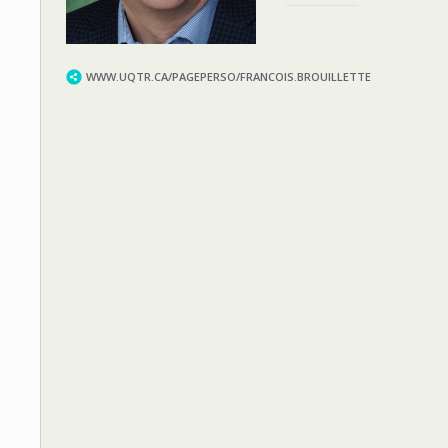
WWW.UQTR.CA/PAGEPERSO/FRANCOIS.BROUILLETTE