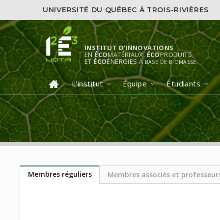
UNIVERSITÉ DU QUÉBEC À TROIS-RIVIÈRES
INSTITUT D'INNOVATIONS
EN
ÉCO
MATÉRIAUX,
ÉCO
PRODUITS
ET
ÉCO
ÉNERGIES À
BASE DE BIOMASSE
L'institut
Équipe
Étudiants
Membres réguliers
Membres associés et professeurs