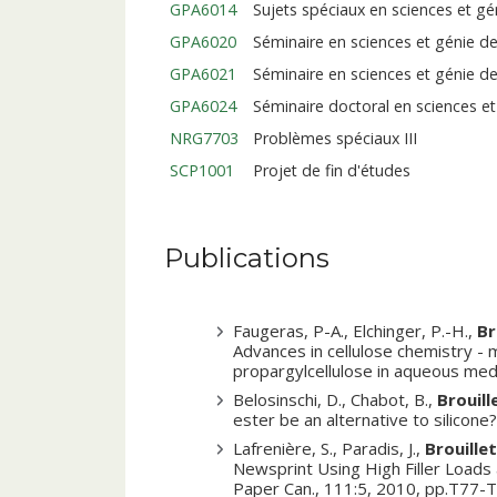
GPA6014
Sujets spéciaux en sciences et gé
GPA6020
Séminaire en sciences et génie de
GPA6021
Séminaire en sciences et génie de
GPA6024
Séminaire doctoral en sciences et
NRG7703
Problèmes spéciaux III
SCP1001
Projet de fin d'études
Publications
Faugeras, P-A., Elchinger, P.-H.,
Br
Advances in cellulose chemistry -
propargylcellulose in aqueous med
Belosinschi, D., Chabot, B.,
Brouill
ester be an alternative to silicon
Lafrenière, S., Paradis, J.,
Brouillet
Newsprint Using High Filler Loads
Paper Can., 111:5, 2010, pp.T77-T