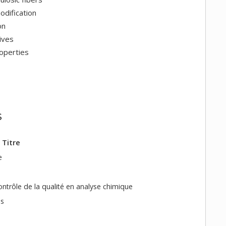
odification
on
tives
roperties
s
Titre
e
ontrôle de la qualité en analyse chimique
es