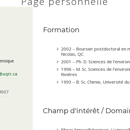
Page personnelle
Formation
2002 – Boursier postdoctoral en m
Nicolas, QC
rensique
2001 – Ph. D. Sciences de l'envir
1996 – M. Sc. Sciences de l'envir
e@uqtr.ca
Rivières
1993 – B. Sc. Chimie, Université d
 4507
Champ d'intérêt / Domain
Fibres lignocellulosiques / Lignocel