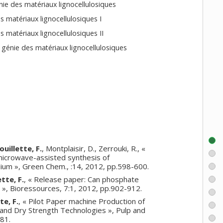
nie des matériaux lignocellulosiques
s matériaux lignocellulosiques I
s matériaux lignocellulosiques II
 génie des matériaux lignocellulosiques
ouillette, F.
, Montplaisir, D., Zerrouki, R., «
 microwave-assisted synthesis of
ium », Green Chem., :14, 2012, pp.598-600.
ette, F.
, « Release paper: Can phosphate
e? », Bioressources, 7:1, 2012, pp.902-912.
te, F.
, « Pilot Paper machine Production of
 and Dry Strength Technologies », Pulp and
81.