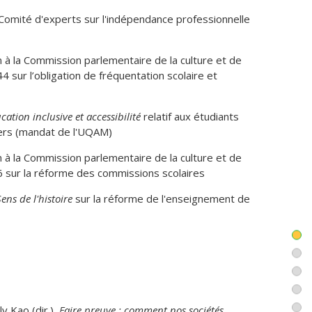
Comité d'experts sur l'indépendance professionnelle
on à la Commission parlementaire de la culture et de
144 sur l’obligation de fréquentation scolaire et
cation inclusive et accessibilité
relatif aux étudiants
liers (mandat de l'UQAM)
on à la Commission parlementaire de la culture et de
 86 sur la réforme des commissions scolaires
Sens de l'histoire
sur la réforme de l'enseignement de
du ministère de l'Éducation)
liques depuis 2014
el, passé et futur », conférence plénière au congrès
u Québec.
 ‘probante’ ? Que retenir des débats sur l’‘evidence-
y Kao (dir.),
Faire preuve : comment nos sociétés