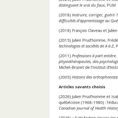
based’ en santé et en éducation 
distinguent le vrai du faux
, PUM
et la performance, Montréal.
(2018)
Instruire, corriger, guérir
(2025) « C’est un peu politique, 
difficultés d’apprentissage au Qu
selon les circonstances », confé
(2018) François Claveau et Julie
(2025) « La place du personnel 
(2015) Julien Prud’homme, Frédér
‘professionnels non-enseignants’
technologies et sociétés de A à Z
, 
possible », conférence de clôtur
(2011)
Professions à part entière
(2024) Table ronde « Évolution d
physiothérapeutes, des psychologu
l’approche scolaire et l’évaluatio
Michel-Brunet de l’Institut d’hist
grandir » de la FPPE.
(2005)
Histoire des orthophonist
(2023) « Retrouver le fil. Des c
HDAA », au symposium « Le respe
Articles savants choisis
de la Commission des droits de l
(2026) Julien Prud'homme et Isab
(2021) « Pistes sur les services
québécoise (1968-1980) : l’éducat
L’école de demain » du Conseil s
Canadian Journal of Health Histor
(2021) « Les professionnelles de 
(2026) « Satisfaction envers les