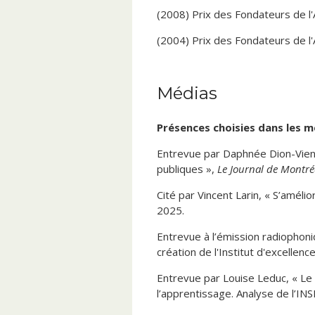
l’autisme et l’expertise parentale
(2008) Prix des Fondateurs de l'
enfants présentant des difficul
Social History
.
(2004) Prix des Fondateurs de l'
(2020) Dannick Rivest et Julien 
politique. Une association de pa
Canadian Bulletin of Medical Hist
Médias
(2020) « Un personnage en quête
Présences choisies dans les 
l’histoire dans la presse franco
Entrevue par Daphnée Dion-Viens
(2018) « Les professionnels, ces 
publiques »,
Le Journal de Montré
sciences et sociétés
, Montréal, PU
Cité par Vincent Larin, « S’amélior
(2016) Julien Prud’homme et Yves 
2025.
raisons et obstacles »,
Actes de l
Entrevue à l’émission radiophon
(2015) « L’agronome, le forestier
création de l'Institut d'excellenc
en commission parlementaire, 
Entrevue par Louise Leduc, « Le 
(2013) « L’école, le débat, l’ex
l’apprentissage. Analyse de l’IN
l’histoire nationale »,
Cahiers Fe