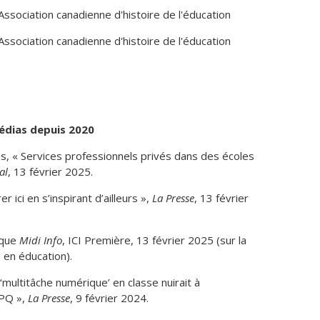
 : la marginalisation du corps dans l’histoire des
Association canadienne d'histoire de l'éducation
tés cognitives et comportementales »,
Histoire sociale /
Association canadienne d'histoire de l'éducation
Prud’homme, « Incertitude diagnostique et action
rents face aux politiques de l’autisme, 1982-2017 »,
ory
.
 de profondeur ? L’historien.ne et les métiers de
médias depuis 2020
-québécoise en 2019 »,
Bulletin d’histoire politique
.
, « Services professionnels privés dans des écoles
experts », F. Claveau et J. Prud’homme (dir.),
Experts,
al
, 13 février 2025.
M, p.175-195.
er ici en s’inspirant d’ailleurs »,
La Presse
, 13 février
Gingras, « Les collaborations interdisciplinaires :
a recherche en sciences sociales
.
ique
Midi Info
, ICI Première, 13 février 2025 (sur la
 et l’urbaniste de la Révolution tranquille. L’expertise
e en éducation).
1971-1973 »,
Revue d’histoire de l’Amérique française
.
‘multitâche numérique’ en classe nuirait à
pert. De la sociologie dumontienne à l’enseignement de
SPQ »,
La Presse
, 9 février 2024.
rnand-Dumont
.