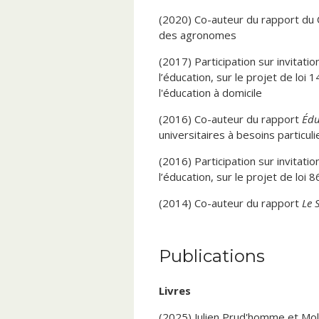
(2020) Co-auteur du rapport du 
des agronomes
(2017) Participation sur invitati
l’éducation, sur le projet de loi 
l'éducation à domicile
(2016) Co-auteur du rapport
Édu
universitaires à besoins particu
(2016) Participation sur invitati
l’éducation, sur le projet de loi
(2014) Co-auteur du rapport
Le 
l'histoire au secondaire (mandat 
Sélection de conférences pub
Publications
(2026) « Le système professionn
du Conseil interprofessionnel d
Livres
(2026) « Qu’est-ce qu’une donnée
(2025) Julien Prud'homme et Moll