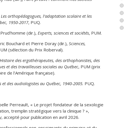
? », conférence au Centre d’études sur l’apprentissage
 ? Les orthopédagogues, l’adaptation scolaire et les
c’est un peu historique. Pourquoi l’inclusion change
ébec, 1950-2017
, PUQ.
e
rence au 9
symposium des classes AMPLI, CSSDM.
n Prud'homme (dir.),
Experts, sciences et sociétés
, PUM.
professionnel dans le réseau scolaire, 1964-2025. De
ic Bouchard et Pierre Doray (dir.),
Sciences,
 à professionnelles à part entière, et ce que ça rend
PUM (sélection du Prix Roberval).
e du congrès de la FPPE.
. Histoire des ergothérapeutes, des orthophonistes, des
u rôle du personnel professionnel, réflexions sur
es et des travailleuses sociales au Québec
, PUM (prix
n diagnostique » au colloque « Prévenir, soutenir, faire
oire de l’Amérique française).
es et des audiologistes au Québec, 1940-2005.
PUQ.
onditions nécessaires au respect des droits des élèves
ct des droits des élèves HDAA: un état des lieux »
a personne et des droits de la jeunesse.
elle Perreault, « Le projet fondateur de la sexologie
 professionnels dans l’école de demain », panel «
ion, tremplin stratégique vers la clinique ? »,
upérieur de l’éducation.
y
, accepté pour publication en avril 2026.
la santé et les sorties de crise : les leçons du dernier
 professionnels non-enseignants du primaire et du