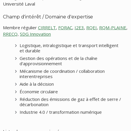
Université Laval
Champ d'intérêt / Domaine d'expertise
Membre régulier
CIRRELT
,
FORAC
,
I2E3
,
RQEI
,
RQM-PLAINE
,
RRECQ
,
SDG Innovation
Logistique, intralogistique et transport intelligent
et durable
Gestion des opérations et de la chaîne
d'approvisionnement
Mécanisme de coordination / collaboration
interentreprises
Aide à la décision
Économie circulaire
Réduction des émissions de gaz à effet de serre /
décarbonation
Industrie 4.0 / transformation numérique