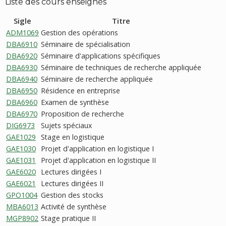
Liste des cours enseignés
Sigle
Titre
ADM1069
Gestion des opérations
DBA6910
Séminaire de spécialisation
DBA6920
Séminaire d'applications spécifiques
DBA6930
Séminaire de techniques de recherche appliquée
DBA6940
Séminaire de recherche appliquée
DBA6950
Résidence en entreprise
DBA6960
Examen de synthèse
DBA6970
Proposition de recherche
DIG6973
Sujets spéciaux
GAE1029
Stage en logistique
GAE1030
Projet d'application en logistique I
GAE1031
Projet d'application en logistique II
GAE6020
Lectures dirigées I
GAE6021
Lectures dirigées II
GPO1004
Gestion des stocks
MBA6013
Activité de synthèse
MGP8902
Stage pratique II