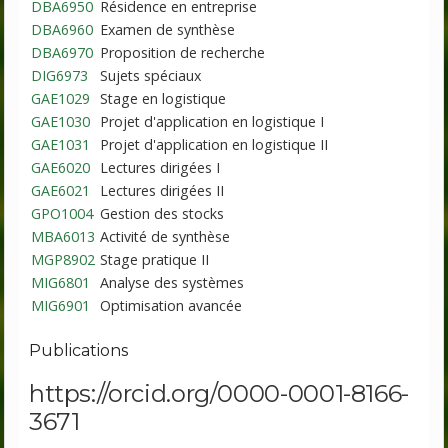
DBA6950
Résidence en entreprise
DBA6960
Examen de synthèse
DBA6970
Proposition de recherche
DIG6973
Sujets spéciaux
GAE1029
Stage en logistique
GAE1030
Projet d'application en logistique I
GAE1031
Projet d'application en logistique II
GAE6020
Lectures dirigées I
GAE6021
Lectures dirigées II
GPO1004
Gestion des stocks
MBA6013
Activité de synthèse
MGP8902
Stage pratique II
MIG6801
Analyse des systèmes
MIG6901
Optimisation avancée
Publications
https://orcid.org/0000-0001-8166-
3671