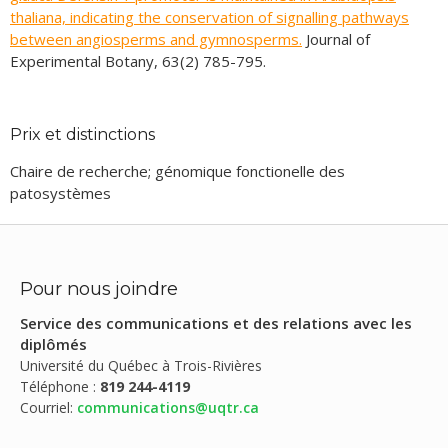
thaliana, indicating the conservation of signalling pathways
between angiosperms and gymnosperms.
Journal of
Experimental Botany, 63(2) 785-795.
Germain
Prix et distinctions
, H., Li, X.
Research on molecular plant-microbe
interactions in Canada
.
2011. The Americas Journal of Plant
Chaire de recherche; génomique fonctionelle des
Science and Biotechnology. 5(S1) 115-120.
patosystèmes
Germain
, H., Séguin, A. 2011.
Innate immunity: has poplar
made its BED ?
New Phytologist. 189(3) 178-187.
Pour nous joindre
Service des communications et des relations avec les
diplômés
Germain
, H., Na, Q., Cheng, Y.T., Lee, E.K., Huang, Y., Dong,
Université du Québec à Trois-Rivières
O.X., Gannon, P., Huang, S., Ding, P., Li, Y., Sack, F., Zhang, Y.,
Téléphone :
819 244-4119
and Li, X. 2010.
MOS11: a new component in the mRNA export
Courriel:
communications@uqtr.ca
pathway.
PLoS Genetics.