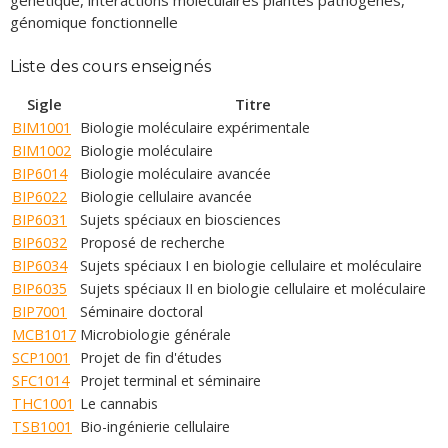
génétique, interactions moléculaires plantes pathogènes,
génomique fonctionnelle
Liste des cours enseignés
Sigle
Titre
BIM1001
Biologie moléculaire expérimentale
BIM1002
Biologie moléculaire
BIP6014
Biologie moléculaire avancée
BIP6022
Biologie cellulaire avancée
BIP6031
Sujets spéciaux en biosciences
BIP6032
Proposé de recherche
BIP6034
Sujets spéciaux I en biologie cellulaire et moléculaire
BIP6035
Sujets spéciaux II en biologie cellulaire et moléculaire
BIP7001
Séminaire doctoral
MCB1017
Microbiologie générale
SCP1001
Projet de fin d'études
SFC1014
Projet terminal et séminaire
THC1001
Le cannabis
TSB1001
Bio-ingénierie cellulaire