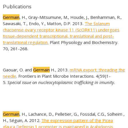
Publications
Germain
, H., Gray-Mitsumune, M., Houde, J., Benhamman, R.,
Sawasaki, T., Endo, Y., Matton, D.P. 2013.
The Solanum
chacoense ovary receptor kinase 11 (ScORK11) undergoes
tissue-dependent transcriptional, translational and post-
translational regulation.
Plant Physiology and Biochemistry.
70, 261-268.
Gaouar, O. and
Germain
H., 2013.
mRNA export: threading the
needle
. Frontiers in Plant Microbe Interactions. 4(59)1-
5.
Special issue on nucleocytoplasmic trafficking in imunity.
Germain
, H., Lachance, D., Pelletier, G., Fossdal, C.G., Solheim ,
H., Séguin, A. 2012.
The expression pattern of the Picea
glauca Defensin 1 promoter is maintained in Arabidopsis