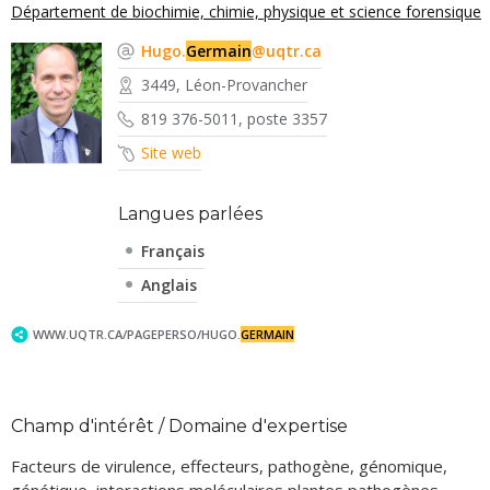
Département de biochimie, chimie, physique et science forensique
Hugo.
Germain
@uqtr.ca
3449, Léon-Provancher
819 376-5011, poste 3357
Site web
Langues parlées
Français
Anglais
WWW.UQTR.CA/PAGEPERSO/HUGO.
GERMAIN
Champ d'intérêt / Domaine d'expertise
Facteurs de virulence, effecteurs, pathogène, génomique,