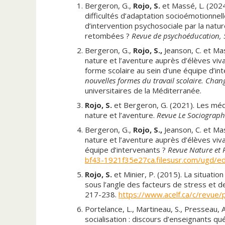
Bergeron, G.,
Rojo, S.
et Massé, L. (2024
difficultés d’adaptation socioémotionnel
d’intervention psychosociale par la nature
retombées ?
Revue de psychoéducation, 
Bergeron, G.,
Rojo, S.,
Jeanson, C. et Mas
nature et l’aventure auprès d’élèves vivan
forme scolaire au sein d’une équipe d’int
nouvelles formes du travail scolaire. Chang
universitaires de la Méditerranée.
Rojo, S.
et Bergeron, G. (2021). Les médi
nature et l’aventure.
Revue
Le Sociograph
Bergeron, G.,
Rojo, S.,
Jeanson, C. et Mas
nature et l’aventure auprès d’élèves viv
équipe d’intervenants ?
Revue Nature et 
bf43-1921f35e27ca.filesusr.com/ugd/
Rojo, S.
et Minier, P. (2015). La situati
sous l’angle des facteurs de stress et d
217-238.
https://www.acelf.ca/c/revue
Portelance, L., Martineau, S., Presseau, 
socialisation : discours d’enseignants q