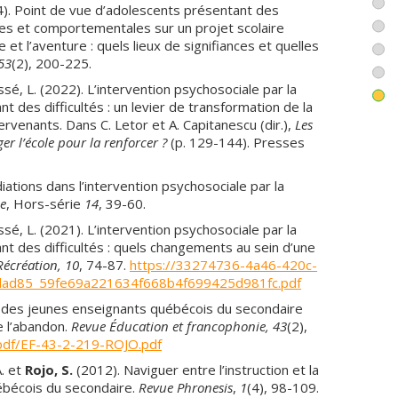
). Point de vue d’adolescents présentant des
les et comportementales sur un projet scolaire
 et l’aventure : quels lieux de signifiances et quelles
53
(2), 200-225.
sé, L. (2022). L’intervention psychosociale par la
t des difficultés : un levier de transformation de la
ervenants. Dans C. Letor et A. Capitanescu (dir.),
Les
er l’école pour la renforcer ?
(p. 129-144).
Presses
ations dans l’intervention psychosociale par la
e
, Hors-série
14
, 39-60.
sé, L. (2021). L’intervention psychosociale par la
ant des difficultés : quels changements au sein d’une
Récréation, 10
, 74-87.
https://33274736-4a46-420c-
edad85_59fe69a221634f668b4f699425d981fc.pdf
on des jeunes enseignants québécois du secondaire
e l’abandon.
Revue Éducation et francophonie,
43
(2),
/pdf/EF-43-2-219-ROJO.pdf
A. et
Rojo, S.
(2012). Naviguer entre l’instruction et la
uébécois du secondaire.
Revue Phronesis
,
1
(
4), 98-109.