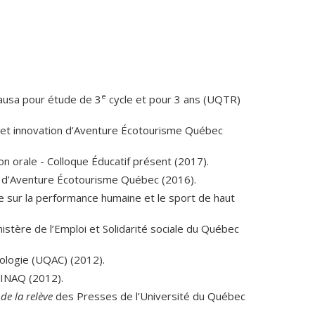
chosociale par la nature et l’
aventure. Fondements,
’université du Québec.
e
Causa pour étude de 3
cycle et pour 3 ans (UQTR)
 et innovation d’Aventure Écotourisme Québec
APITRE DE LIVRE
on orale - Colloque Éducatif présent (2017).
oire et manger. L’alimentation en transdisciplinarité
is d’Aventure Écotourisme Québec (2016).
ue sur la performance humaine et le sport de haut
ermination au centre de la collaboration et du
et F. Kanouté (dir.),
La collaboration et le partenariat
tère de l’Emploi et Solidarité sociale du Québec
n contexte de diversité
(p. 57-78). Québec : Presses de
ologie (UQAC) (2012).
H. (2024). La collaboration et le partenariat en milieu
-INAQ (2012).
. Dubé, M.-H. Giguère et F. Kanouté (dir.),
La
de la rel
ève
des Presses de l’Université du Québec
-être et la réussite éducative en contexte de diversité
ité du Québec.