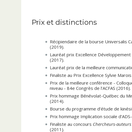
Prix et distinctions
LIVRES PUBLIÉS
Rojo, S.
et Bergeron, G. (2017).
L
’intervention psy
processus et pistes d
’action.
Québec : Presses de l
Récipiendaire de la bourse Universalis 
(2019).
Lauréat prix Excellence Développement
(2017).
CONTRIBUTIONS À UN OUVRAGE COLLECTIF/CH
Lauréat prix de la meilleure communicati
Monthuy-Blanc et al. (à paraître).
Santé, b
Finaliste au Prix Excellence Sylvie Maro
selon les perceptions
. JFD Éditions.
Prix de la meilleure conférence - Colloq
Flanagan, T. et
Rojo, S.
(2024). L’autodét
niveau - 84e Congrès de l’ACFAS (2016).
partenariat. Dans F. Dubé, M.-H. Giguère 
Prix hommage Bénévolat-Québec du Minis
pour le bien-être et la réussite éducative e
(2014).
l’Université du Québec.
Bourse du programme d’étude de kinési
Rojo, S.
et Sénécal, M.-N. et Giguère, M.-
Prix hommage Implication sociale d’ADS
scolaire : la voix des partenaires. Dans F
Finaliste au concours
Chercheurs-auteurs 
collaboration et le partenariat pour le bien
(2011).
(p. 1-12). Québec : Presses de l’Univers