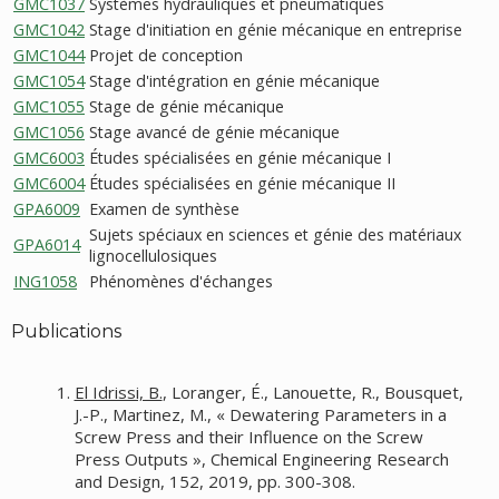
GMC1037
Systèmes hydrauliques et pneumatiques
GMC1042
Stage d'initiation en génie mécanique en entreprise
GMC1044
Projet de conception
GMC1054
Stage d'intégration en génie mécanique
GMC1055
Stage de génie mécanique
GMC1056
Stage avancé de génie mécanique
GMC6003
Études spécialisées en génie mécanique I
GMC6004
Études spécialisées en génie mécanique II
GPA6009
Examen de synthèse
Sujets spéciaux en sciences et génie des matériaux
GPA6014
lignocellulosiques
ING1058
Phénomènes d'échanges
Publications
El Idrissi, B.
, Loranger, É., Lanouette, R., Bousquet,
J.-P., Martinez, M., « Dewatering Parameters in a
Screw Press and their Influence on the Screw
Press Outputs », Chemical Engineering Research
and Design, 152, 2019, pp. 300-308.