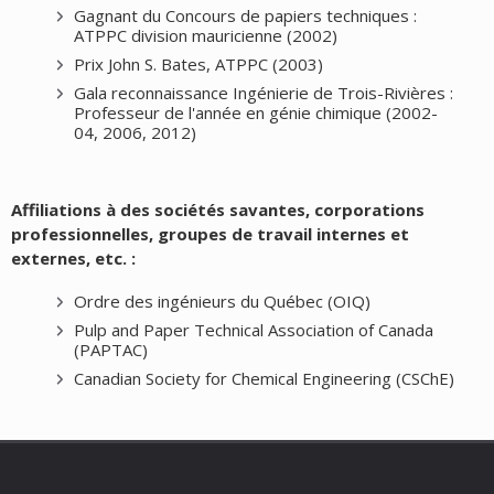
and limitations », Biomass and Bioenergy, 124,
Gagnant du Concours de papiers techniques :
ATPPC division mauricienne (2002)
2019, pp. 54-63.
Prix John S. Bates, ATPPC (2003)
Maury, C.
, Crispino, F., Loranger, É., « Prelimnary
study of laminated glass with nanocellulose and
Gala reconnaissance Ingénierie de Trois-Rivières :
poly(vinyl butyral) for safety glazing »,
Professeur de l'année en génie chimique (2002-
04, 2006, 2012)
Bioresources, 14:2, 2019, pp. 4157-4170.
Myja, D.
, Loranger, É., Lanouette, R., « 4-
Acetamido-TEMPO-Mediated Oxidation of Wood
Affiliations à des sociétés savantes, corporations
Chips and Thermomechanical Pulp in Large Scale »,
Ind. Eng. Chem. Res., 58:28, June, 2019, pp.
professionnelles, groupes de travail internes et
12723-12728.
externes, etc. :
Myja, D.
, Loranger, É., Lanouette, R., « The effects
Ordre des ingénieurs du Québec (OIQ)
of 4-acetamido-TEMPO-mediated oxidation on
the extraction components of thermomechanical
Pulp and Paper Technical Association of Canada
(PAPTAC)
pulp », Cellulose, April, 2019, pp. 1-11.
Canadian Society for Chemical Engineering (CSChE)
Tibouda, A.
, Delcroix, B., Loranger, É. Mangin, P., «
Effect of CMC and surfactant on the physical
properties of micro nanofibrillated cellulose
coating colors », Modern Environmental Science
and Engineering, 5:1, January, 2019, pp. 1-8.