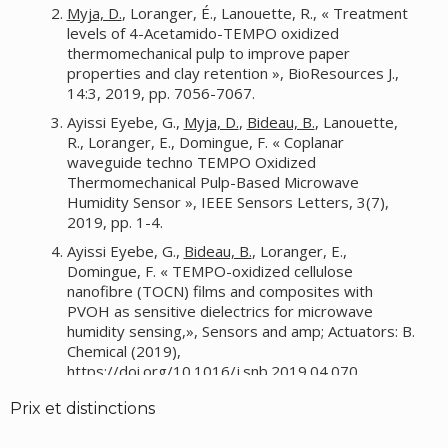
Myja, D.
, Loranger, É., Lanouette, R., « Treatment
levels of 4-Acetamido-TEMPO oxidized
thermomechanical pulp to improve paper
properties and clay retention », BioResources J.,
14:3, 2019, pp. 7056-7067.
Ayissi Eyebe, G.,
Myja, D.
,
Bideau, B.
, Lanouette,
R., Loranger, E., Domingue, F. « Coplanar
waveguide techno TEMPO Oxidized
Thermomechanical Pulp-Based Microwave
Humidity Sensor », IEEE Sensors Letters, 3(7),
2019, pp. 1-4.
Ayissi Eyebe, G.,
Bideau, B.
, Loranger, E.,
Domingue, F. « TEMPO-oxidized cellulose
nanofibre (TOCN) films and composites with
PVOH as sensitive dielectrics for microwave
humidity sensing,», Sensors and amp; Actuators: B.
Chemical (2019),
https://doi.org/10.1016/j.snb.2019.04.070.
Cherpozat, L.
, Loranger, É., Daneault, C., «
Prix et distinctions
Ultrasonic pretreatment of soft wood biomass
prior to conventional pyrolysis: Scale-up effects