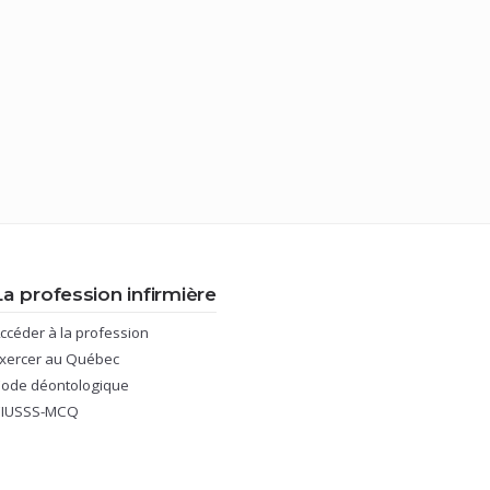
La profession infirmière
(nouvelle
ccéder à la profession
fenêtre)
(nouvelle
xercer au Québec
fenêtre)
(nouvelle
ode déontologique
fenêtre)
(nouvelle
CIUSSS-MCQ
fenêtre)