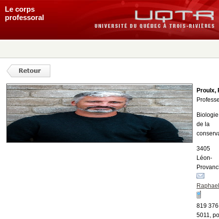
Le corps
professoral
Proulx,
Profess
Biologie
de la
conserv
3405
Léon-
Provanc
Raphael
819 376
5011, p