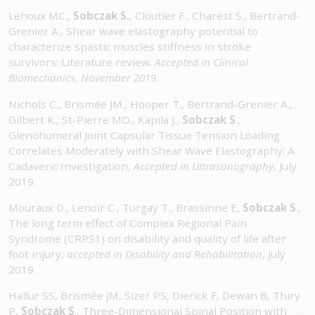
Lehoux MC.,
Sobczak S.
, Cloutier F., Charest S., Bertrand-
Grenier A., Shear wave elastography potential to
characterize spastic muscles stiffness in stroke
survivors: Literature review.
Accepted in Clinical
Biomechanics, November 2019
.
Nichols C., Brismée JM., Hooper T., Bertrand-Grenier A.,
Gilbert K., St-Pierre MO., Kapila J.,
Sobczak S
.,
Glenohumeral Joint Capsular Tissue Tension Loading
Correlates Moderately with Shear Wave Elastography: A
Cadaveric Investigation,
Accepted in Ultrasonography
, July
2019.
Mouraux D., Lenoir C., Turgay T., Brassinne E,
Sobczak S
.,
The long term effect of Complex Regional Pain
Syndrome (CRPS1) on disability and quality of life after
foot injury,
accepted in Disability and Rehabilitation
, July
2019.
Hallur SS, Brismée JM, Sizer PS, Dierick F, Dewan B, Thiry
P,
Sobczak S
., Three-Dimensional Spinal Position with