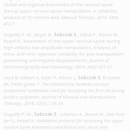
Global and regional kinematics of the cervical spine
during upper cervical spine manipulation. A reliability
analysis of 3D motion data.
Manual Therapy, 2014;
19(5):
472-7.
Dugailly P.-M., Beyer B.,
Sobczak S
., Salvia P., Rooze M.,
Feipel V., Kinematics of the upper cervical spine during
high velocity-low amplitude manipulation. Analysis of
intra- and inter-operator reliability for pre-manipulation
positioning and impulse displacements.
Journal of
Electromyography and Kinesiology, 2014; 24(5): 621-27.
Loyd B, Gilbert K, Sizer P, Atkins L,
Sobczak S
, Brismee
JM, Pedergrass T.
The relationship between various
anatomical landmarks used for localizing the first rib during
surface palpation.
Journal of Manual and Manipulative
Therapy,
2014
, 22(3): 129-33.
Dugailly P.-M.,
Sobczak S
., Lubansu A., Rooze M., Van Sint
Jan S., Feipel V.,
Validation protocol for assessing the upper
cervical spine kinematics and helical axis: an in vivo