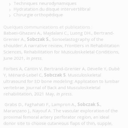
Techniques neurodynamiques
Hydratation du disque intervertébral
Chirurgie orthopédique
Quelques communications et publications :
Babaei-Ghazani A., Majdalani C., Luong DH., Bertrand-
Grenier A.,
Sobczak S.
, Sonoelastography of the
shoulder: A narrative review, Frontiers in Rehabilitation
Sciences, Rehabilitation for Musculoskeletal Conditions,
June 2021,
In press
.
Forbes A, Cantin V, Bertrand-Grenier A, Develle Y, Dubé
Y, Ménard-Lebel C,
Sobczak S
. Musculoskeletal
ultrasound for 3D bone modeling: Application to lumbar
vertebrae. Journal of Back and Musculoskeletal
rehabilitation, 2021 May,
In press.
Grabs D., Faghahati F., Lampron A.,
Sobczak S.
,
Maranzano J., Nayouf A. The vascular exploration of the
proximal femoral artery perforator region, an ideal
donor site to choose cutaneous flaps of thin, supple,