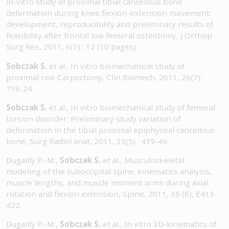
in-vitro study of proximal tibial cancellous bone
deformation during knee flexion-extension movement:
development, reproducibility and preliminary results of
feasibility after frontal low femoral osteotomy, J Orthop
Surg Res, 2011, 6(1) : 12 (10 pages).
Sobczak S.
et al., In vitro biomechanical study of
proximal row Carpectomy, Clin Biomech, 2011, 26(7):
718-24.
Sobczak S.
et al., In vitro biomechanical study of femoral
torsion disorder: Preliminary study variation of
deformation in the tibial proximal epiphyseal cancellous
bone, Surg Radiol anat, 2011, 33(5) : 439-49.
Dugailly P.-M.,
Sobczak S.
et al., Musculoskeletal
modeling of the suboccipital spine: kinematics analysis,
muscle lengths, and muscle moment arms during axial
rotation and flexion extension, Spine, 2011, 36 (6), E413-
422.
Dugailly P.-M.,
Sobczak S.
et al., In vitro 3D-kinematics of