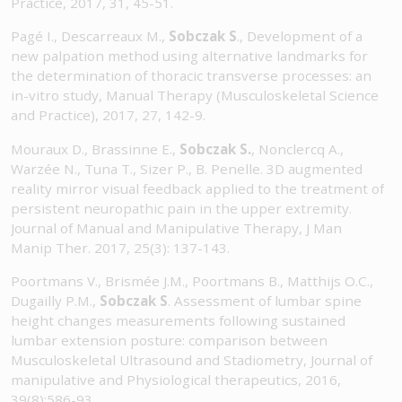
Practice, 2017, 31, 45-51.
Pagé I., Descarreaux M.,
Sobczak S
., Development of a
new palpation method using alternative landmarks for
the determination of thoracic transverse processes: an
in-vitro study, Manual Therapy (Musculoskeletal Science
and Practice), 2017, 27, 142-9.
Mouraux D., Brassinne E.,
Sobczak S.
, Nonclercq A.,
Warzée N., Tuna T., Sizer P., B. Penelle. 3D augmented
reality mirror visual feedback applied to the treatment of
persistent neuropathic pain in the upper extremity.
Journal of Manual and Manipulative Therapy, J Man
Manip Ther. 2017, 25(3): 137-143.
Poortmans V., Brismée J.M., Poortmans B., Matthijs O.C.,
Dugailly P.M.,
Sobczak S
. Assessment of lumbar spine
height changes measurements following sustained
lumbar extension posture: comparison between
Musculoskeletal Ultrasound and Stadiometry, Journal of
manipulative and Physiological therapeutics, 2016,
39(8):586-93.