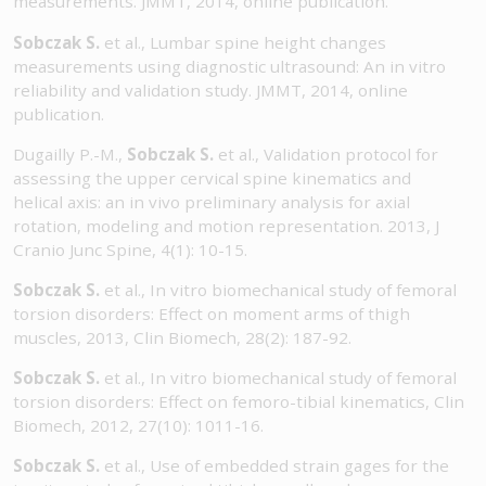
measurements. JMMT, 2014, online publication.
Sobczak S.
et al., Lumbar spine height changes
measurements using diagnostic ultrasound: An in vitro
reliability and validation study. JMMT, 2014, online
publication.
Dugailly P.-M.,
Sobczak S.
et al., Validation protocol for
assessing the upper cervical spine kinematics and
helical axis: an in vivo preliminary analysis for axial
rotation, modeling and motion representation. 2013, J
Cranio Junc Spine, 4(1): 10-15.
Sobczak S.
et al., In vitro biomechanical study of femoral
torsion disorders: Effect on moment arms of thigh
muscles, 2013, Clin Biomech, 28(2): 187-92.
Sobczak S.
et al., In vitro biomechanical study of femoral
torsion disorders: Effect on femoro-tibial kinematics, Clin
Biomech, 2012, 27(10): 1011-16.
Sobczak S.
et al., Use of embedded strain gages for the