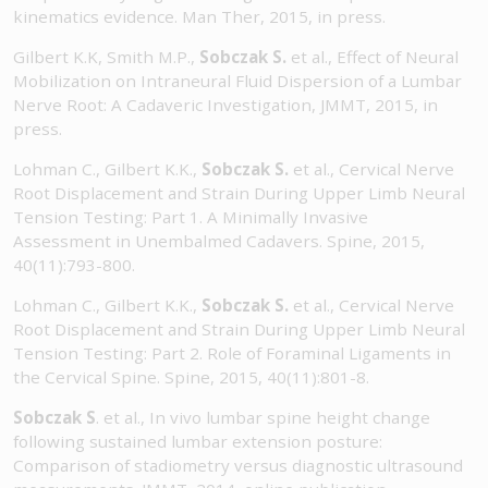
kinematics evidence. Man Ther, 2015, in press.
Gilbert K.K, Smith M.P.,
Sobczak S.
et al., Effect of Neural
Mobilization on Intraneural Fluid Dispersion of a Lumbar
Nerve Root: A Cadaveric Investigation, JMMT, 2015, in
press.
Lohman C., Gilbert K.K.,
Sobczak S.
et al., Cervical Nerve
Root Displacement and Strain During Upper Limb Neural
Tension Testing: Part 1. A Minimally Invasive
Assessment in Unembalmed Cadavers. Spine, 2015,
40(11):793-800.
Lohman C., Gilbert K.K.,
Sobczak S.
et al., Cervical Nerve
Root Displacement and Strain During Upper Limb Neural
Tension Testing: Part 2. Role of Foraminal Ligaments in
the Cervical Spine. Spine, 2015, 40(11):801-8.
Sobczak S
. et al., In vivo lumbar spine height change
following sustained lumbar extension posture:
Comparison of stadiometry versus diagnostic ultrasound