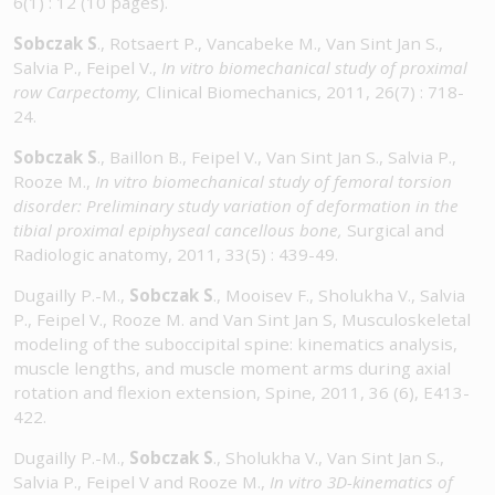
6(1) : 12 (10 pages).
Sobczak S
., Rotsaert P., Vancabeke M., Van Sint Jan S.,
Salvia P., Feipel V.,
In vitro biomechanical study of proximal
row Carpectomy,
Clinical Biomechanics, 2011, 26(7) : 718-
24.
Sobczak S
., Baillon B., Feipel V., Van Sint Jan S., Salvia P.,
Rooze M.,
In vitro biomechanical study of femoral torsion
disorder: Preliminary study variation of deformation in the
tibial proximal epiphyseal cancellous bone,
Surgical and
Radiologic anatomy, 2011, 33(5) : 439-49.
Dugailly P.-M.,
Sobczak S
., Mooisev F., Sholukha V., Salvia
P., Feipel V., Rooze M. and Van Sint Jan S, Musculoskeletal
modeling of the suboccipital spine: kinematics analysis,
muscle lengths, and muscle moment arms during axial
rotation and flexion extension, Spine, 2011, 36 (6), E413-
422.
Dugailly P.-M.,
Sobczak S
., Sholukha V., Van Sint Jan S.,
Salvia P., Feipel V and Rooze M.,
In vitro 3D-kinematics of