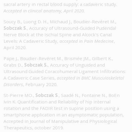
sacral artery in rectal blood supply: a cadaveric study.
Accepted in clinical anatomy, April 2020.
Soucy B., Luong D. H., Michaud J., Boudier-Revéret M.,
Sobczak S
., Accuracy of Ultrasound-Guided Pudendal
Nerve Block at the Ischial Spine and Alcock's Canal
Levels: A Cadaveric Study,
accepted in Pain Medecine
,
April 2020.
Pape J., Boudier-Revéret M., Brismée JM., Gilbert K.,
Grabs D.,
Sobczak S.
, Accuracy of Unguided and
Ultrasound Guided Coracohumeral Ligament Infiltrations:
A Cadaveric Case Series,
accepted in BMC Musculoskeletal
Disorders
, February 2020.
St-Pierre MO.,
Sobczak S
., Saadé N., Fontaine N., BoEn
ivin K. Quantification and Reliability of hip internal
rotation and the FADIR test in supine position using a
smartphone application in an asymptomatic population,
Accepted in Journal of Manipulative and Physiological
Therapeutics, october 2019.