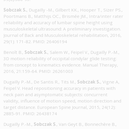
Sobczak S.
, Dugailly -M., Gilbert KK., Hooper T., Sizer PS.,
Poortmans B., Matthijs OC., Brismée JM., Intra/inter rater
reliability and accuracy of lumbar spine height using
musculoskeletal ultrasound: A preliminary investigation.
Journal of Back and Musculoskeletal rehabilitation, 2016,
29(1): 171-82. PMID: 26406194
Benoît B.,
Sobczak S.
, Salem W., Feipel V., Dugailly P.-M.,
3D motion reliability of occipital condylar glide testing:
from concept to kinematics evidence. Manual Therapy,
2016, 21:159-64. PMID: 26261003
Dugailly P.-M., De Santis R., Tits M.,
Sobczak S.
, Vigne A,
Feipel V. Head repositioning accuracy in patients with
neck pain and asymptomatic subjects: concurrent
validity, influence of motion speed, motion direction and
target distance. European Spine Journal, 2015, 24(12):
2885-91. PMID: 26438174
Dugailly P.-M.,
Sobczak S
., Van Geyt B., Bonnechère B.,