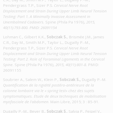
Pendergrass T.P., Sizer P.S.
Cervical Nerve Root
Displacement and Strain During Upper Limb Neural Tension
Testing: Part 1. A Minimally Invasive Assessment in
Unembalmed Cadavers.
Spine (Phila Pa 1976),
2015,
40(11):793-800.
PMID: 26091154
Lohman C., Gilbert K.K.,
Sobczak S.
, Brismée J.M., James
C.R., Day M., Smith M.P., Taylor L., Dugailly P.-M.,
Pendergrass T.P., Sizer P.S.
Cervical Nerve Root
Displacement and Strain During Upper Limb Neural Tension
Testing: Part 2. Role of Foraminal Ligaments in the Cervical
Spine.
Spine (Phila Pa 1976),
2015, 40(11):801-8.
PMID:
26091155
Soubrier A., Salem W., Klein P.,
Sobczak S.,
Dugailly P.-M.
Quantification de la rigidité postéro-antérieure de la
colonne lombaire via le « spring test» chez des sujets
symptomatiques. Etude de deux techniques de mobilisation
myofasciale de l'abdomen
. Main Libre, 2015; 3 : 85-91.
Dugailly P.-M., Beyer B.,
Sobczak S
., Salvia P., Feipel V.,