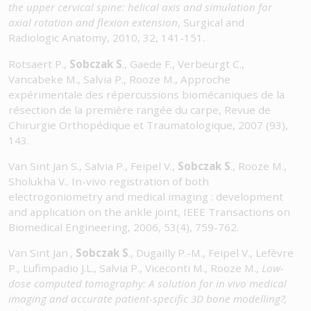
the upper cervical spine: helical axis and simulation for
axial rotation and flexion extension
, Surgical and
Radiologic Anatomy, 2010, 32, 141-151.
Rotsaert P.,
Sobczak S
., Gaede F., Verbeurgt C.,
Vancabeke M., Salvia P., Rooze M., Approche
expérimentale des répercussions biomécaniques de la
résection de la première rangée du carpe, Revue de
Chirurgie Orthopédique et Traumatologique, 2007 (93),
143.
Van Sint Jan S., Salvia P., Feipel V.,
Sobczak S
., Rooze M.,
Sholukha V.. In-vivo registration of both
electrogoniometry and medical imaging : development
and application on the ankle joint, IEEE Transactions on
Biomedical Engineering, 2006, 53(4), 759-762.
Van Sint Jan
,
Sobczak S
., Dugailly
P.-M., Feipel V., Lefèvre
P., Lufimpadio J.L., Salvia P., Viceconti M., Rooze M.,
Low-
dose computed tomography: A solution for in vivo medical
imaging and accurate patient-specific 3D bone modelling?,