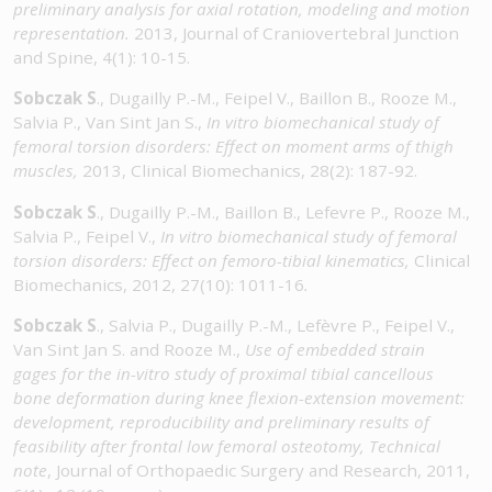
preliminary analysis for axial rotation, modeling and motion
representation.
2013, Journal of Craniovertebral Junction
and Spine, 4(1): 10-15.
Sobczak S
., Dugailly P.-M., Feipel V., Baillon B., Rooze M.,
Salvia P., Van Sint Jan S.,
In vitro biomechanical study of
femoral torsion disorders:
Effect on moment arms of thigh
muscles
,
2013, Clinical Biomechanics, 28(2): 187-92.
Sobczak S
., Dugailly P.-M., Baillon B., Lefevre P., Rooze M.,
Salvia P., Feipel V.,
In vitro biomechanical study of femoral
torsion disorders: Effect on femoro-tibial kinematics,
Clinical
Biomechanics, 2012, 27(10): 1011-16
.
Sobczak S
., Salvia P., Dugailly P.-M., Lefèvre P., Feipel V.,
Van Sint Jan S. and Rooze M.,
Use of embedded strain
gages for the in-vitro study of proximal tibial cancellous
bone deformation during knee flexion-extension movement:
development, reproducibility and preliminary results of
feasibility after frontal low femoral osteotomy, Technical
note
, Journal of Orthopaedic Surgery and Research, 2011,