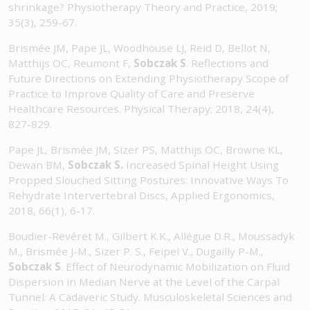
shrinkage? Physiotherapy Theory and Practice, 2019;
35(3), 259-67.
Brismée JM, Pape JL, Woodhouse LJ, Reid D, Bellot N,
Matthijs OC, Reumont F,
Sobczak S
. Reflections and
Future Directions on Extending Physiotherapy Scope of
Practice to Improve Quality of Care and Preserve
Healthcare Resources. Physical Therapy; 2018, 24(4),
827-829.
Pape JL, Brismée JM, Sizer PS, Matthijs OC, Browne KL,
Dewan BM,
Sobczak S.
Increased Spinal Height Using
Propped Slouched Sitting Postures: Innovative Ways To
Rehydrate Intervertebral Discs, Applied Ergonomics,
2018, 66(1), 6-17.
Boudier-Revéret M., Gilbert K.K., Allégue D.R., Moussadyk
M., Brismée J-M., Sizer P. S., Feipel V., Dugailly P-M.,
Sobczak S
. Effect of Neurodynamic Mobilization on Fluid
Dispersion in Median Nerve at the Level of the Carpal
Tunnel: A Cadaveric Study. Musculoskeletal Sciences and