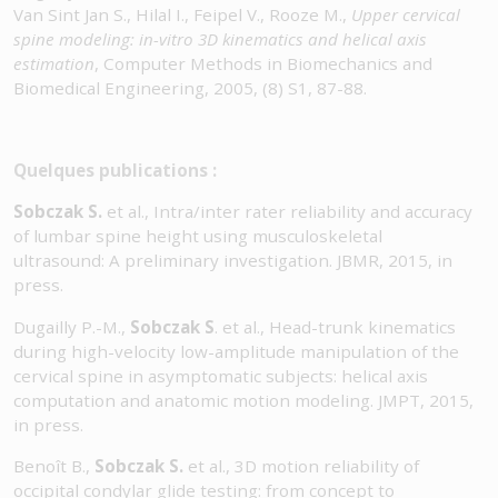
Van Sint Jan S., Hilal I., Feipel V., Rooze M.,
Upper cervical
spine modeling: in-vitro 3D kinematics and helical axis
estimation
, Computer Methods in Biomechanics and
Biomedical Engineering, 2005, (8) S1, 87-88.
Quelques publications :
Sobczak S.
et al., Intra/inter rater reliability and accuracy
of lumbar spine height using musculoskeletal
ultrasound: A preliminary investigation. JBMR, 2015, in
press.
Dugailly P.-M.,
Sobczak S
. et al., Head-trunk kinematics
during high-velocity low-amplitude manipulation of the
cervical spine in asymptomatic subjects: helical axis
computation and anatomic motion modeling. JMPT, 2015,
in press.
Benoît B.,
Sobczak S.
et al., 3D motion reliability of
occipital condylar glide testing: from concept to