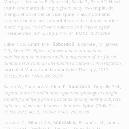
Maroye L., Moiseev F., Rooze M., Salvia P., Feipel V. Head-
trunk kinematics during high-velocity low-amplitude
manipulation of the cervical spine in asymptomatic
subjects: helical axis computation and anatomic motion
modeling. Journal of Manipulative and Physiological
Therapeutics, 2015, 38(6): 416-24. PMID: 26215899
Gilbert K.K, Smith M.P.,
Sobczak S
., Brismée J.M., James
C.R., Sizer PS.,
Effects of lower limb neurodynamic
mobilization on intraneural fluid dispersion of the fourth
lumbar nerve root: an unembalmed cadaveric investigation.
Journal of Manual and Manipulative Therapy, 2015,
23(5):239-45.
PMID: 26955255
Salem W., Coomans Y., Klein P.,
Sobczak S
., Dugailly P.M.,
Sagittal thoracic and lumbar spine morphology in upright
standing and lying prone positions among healthy subjects:
influence of various biometric features.
Spine (Phila Pa
1976
), 2015, 40(15): E900-8.
PMID: 25839386
Lohman C., Gilbert K.K.,
Sobczak S.
, Brismée J.M., James
C.R., Day M., Smith M.P., Taylor L., Dugailly P.-M.,