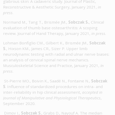
glabrous skin: A cadaveric study. Journal of Plastic,
Reconstructive & Aesthetic Surgery, January 2021,
in
press
.
Normand M., Tang T., Brismée JM.,
Sobczak S.
, Clinical
evaluation of thumb base osteoarthritis: A scoping
review. Journal of Hand Therapy, January 2021,
in press
.
Lohman Bonfiglio CM., Gilbert K., Brismée JM.,
Sobczak
S
., Hixson KM., James CR., Sizer P. Upper limb
neurodynamic testing with radial and ulnar nerve biases:
an analysis of cervical spinal nerve mechanics.
Musculoskeletal Science and Practice, January 2021,
In
press
.
St-Pierre MO., Boivin K., Saadé N., Fontaine N.,
Sobczak
S
. Influence of standardized procedures on intra- and
inter-reliability in hip clinical assessment,
accepted in
Journal of Manipulative and Physiological Therapeutics
,
September 2020.
Dimov I.,
Sobczak S
., Grabs D., Nayouf A. The median