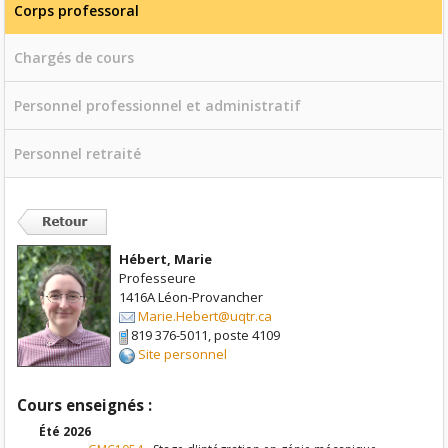
Corps professoral
Chargés de cours
Personnel professionnel et administratif
Personnel retraité
Hébert, Marie
Professeure
1416A Léon-Provancher
Marie.Hebert@uqtr.ca
819 376-5011, poste 4109
Site personnel
Cours enseignés :
Été 2026