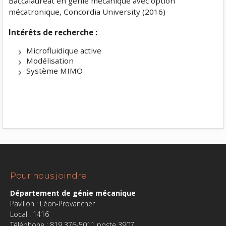
Baccalauréat en génie mécanique avec option
mécatronique, Concordia University (2016)
Intérêts de recherche :
Microfluidique active
Modélisation
Système MIMO
Pour nous joindre
Département de génie mécanique
Pavillon : Léon-Provancher
Local :
1416
Téléphone : 819 376-5011 poste 3907