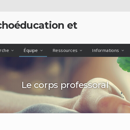
hoéducation et
rche
Équipe
Ressources
Informations
Le corps professoral