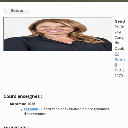
Gendro
Profes
249
Campu
de
Québe
Annie
418 659
2170, p
Cours enseignés :
Automne 2026
PSE6008
- Elaboration et évaluation de programmes
d'intervention
Formation :