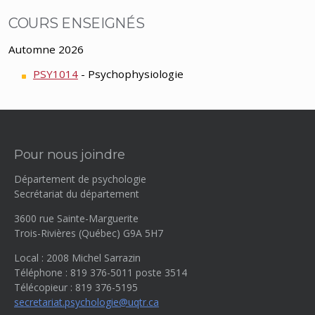
COURS ENSEIGNÉS
Automne 2026
PSY1014
- Psychophysiologie
Pour nous joindre
Département de psychologie
Secrétariat du département
3600 rue Sainte-Marguerite
Trois-Rivières (Québec) G9A 5H7
Local : 2008 Michel Sarrazin
Téléphone : 819 376-5011 poste 3514
Télécopieur : 819 376-5195
secretariat.psychologie@uqtr.ca