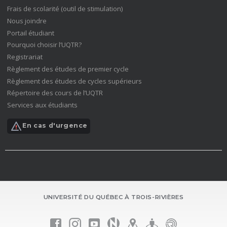
fenêtre)
(nouvelle
Frais de scolarité (outil de stimulation)
fenêtre)
(nouvelle
Nous joindre
fenêtre)
(nouvelle
Portail étudiant
fenêtre)
(nouvelle
Pourquoi choisir l’UQTR?
fenêtre)
(nouvelle
Registrariat
fenêtre)
(nouvelle
Règlement des études de premier cycle
fenêtre)
(nouvelle
Règlement des études de cycles supérieurs
fenêtre)
(nouvelle
Répertoire des cours de l’UQTR
fenêtre)
(nouvelle
Services aux étudiants
fenêtre)
(nouvelle
fenêtre)
En cas d'urgence
UNIVERSITÉ DU QUÉBEC À TROIS-RIVIÈRES