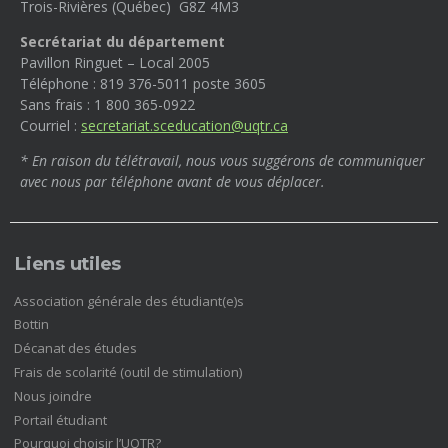
Trois-Rivières (Québec) G8Z 4M3
Secrétariat du département
Pavillon Ringuet – Local 2005
Téléphone : 819 376-5011 poste 3605
Sans frais : 1 800 365-0922
Courriel :
secretariat.sceducation@uqtr.ca
* En raison du télétravail, nous vous suggérons de communiquer
avec nous par téléphone avant de vous déplacer.
Liens utiles
(nouvelle
Association générale des étudiant(e)s
fenêtre)
(nouvelle
Bottin
fenêtre)
(nouvelle
Décanat des études
fenêtre)
(nouvelle
Frais de scolarité (outil de stimulation)
fenêtre)
(nouvelle
Nous joindre
fenêtre)
(nouvelle
Portail étudiant
fenêtre)
(nouvelle
Pourquoi choisir l’UQTR?