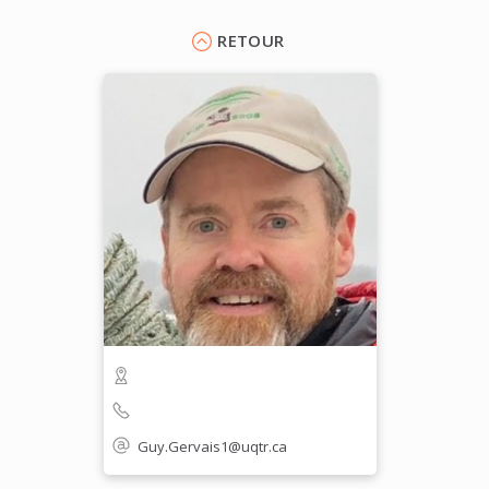
RETOUR
Guy.Gervais1@uqtr.ca