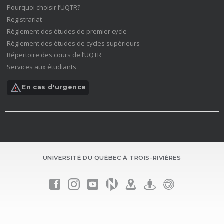
fenêtre)
(nouvelle
Pourquoi choisir l’UQTR?
fenêtre)
(nouvelle
Registrariat
fenêtre)
(nouvelle
Règlement des études de premier cycle
fenêtre)
(nouvelle
Règlement des études de cycles supérieurs
fenêtre)
(nouvelle
Répertoire des cours de l’UQTR
fenêtre)
(nouvelle
Services aux étudiants
fenêtre)
(nouvelle
fenêtre)
En cas d'urgence
UNIVERSITÉ DU QUÉBEC À TROIS-RIVIÈRES