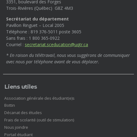
3351, boulevard des Forges
Trois-Rivières (Québec) G8Z 4M3
Secrétariat du département
Pavillon Ringuet – Local 2005
Téléphone : 819 376-5011 poste 3605
Sans frais : 1 800 365-0922
Courriel :
secretariat.sceducation@uqtr.ca
* En raison du télétravail, nous vous suggérons de communiquer
avec nous par téléphone avant de vous déplacer.
Liens utiles
(nouvelle
Association générale des étudiant(e)s
fenêtre)
(nouvelle
Bottin
fenêtre)
(nouvelle
Décanat des études
fenêtre)
(nouvelle
Frais de scolarité (outil de stimulation)
fenêtre)
(nouvelle
Nous joindre
fenêtre)
(nouvelle
Portail étudiant