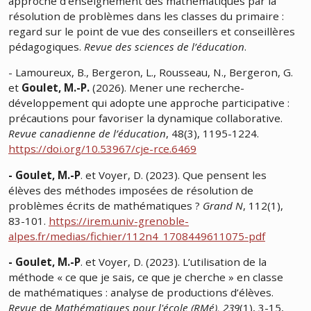
approche d’enseignement des mathématiques par la
résolution de problèmes dans les classes du primaire :
regard sur le point de vue des conseillers et conseillères
pédagogiques.
Revue des sciences de l’éducation
.
- Lamoureux, B., Bergeron, L., Rousseau, N., Bergeron, G.
et
Goulet, M.-P.
(2026). Mener une recherche-
développement qui adopte une approche participative :
précautions pour favoriser la dynamique collaborative.
Revue canadienne de l’éducation
, 48(3), 1195-1224.
https://doi.org/10.53967/cje-rce.6469
- Goulet, M.-P
. et Voyer, D. (2023). Que pensent les
élèves des méthodes imposées de résolution de
problèmes écrits de mathématiques ?
Grand N
, 112(1),
83-101.
https://irem.univ-grenoble-
alpes.fr/medias/fichier/112n4_1708449611075-pdf
- Goulet, M.-P
. et Voyer, D. (2023). L’utilisation de la
méthode « ce que je sais, ce que je cherche » en classe
de mathématiques : analyse de productions d’élèves.
Revue
de
Mathématiques pour l'école (RMé), 239
(1), 3-15,