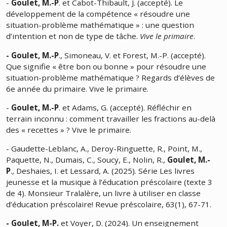
-
Goulet, M.-P
. et Cabot-Thibault, J. (accepté). Le
développement de la compétence « résoudre une
situation-problème mathématique » : une question
d’intention et non de type de tâche.
Vive le primaire
.
- Goulet, M.-P
., Simoneau, V. et Forest, M.-P. (accepté).
Que signifie « être bon ou bonne » pour résoudre une
situation-problème mathématique ? Regards d’élèves de
6e année du primaire. Vive le primaire.
-
Goulet, M.-P
. et Adams, G. (accepté). Réfléchir en
terrain inconnu : comment travailler les fractions au-delà
des « recettes » ? Vive le primaire.
- Gaudette-Leblanc, A., Deroy-Ringuette, R., Point, M.,
Paquette, N., Dumais, C., Soucy, E., Nolin, R.,
Goulet, M.-
P
., Deshaies, I. et Lessard, A. (2025). Série Les livres
jeunesse et la musique à l’éducation préscolaire (texte 3
de 4). Monsieur Tralalère, un livre à utiliser en classe
d’éducation préscolaire! Revue préscolaire, 63(1), 67-71.
- Goulet, M-P.
et Voyer, D. (2024). Un enseignement