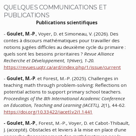
QUELQUES COMMUNICATIONS ET
PUBLICATIONS
Publications scientifiques
-
Goulet, M
.
-P
., Voyer, D. et Simoneau, V. (2026). Des
contes à discours mathématiques pour travailler des
notions jugées difficiles au deuxième cycle du primaire :
quels sont les besoins prioritaires ?
Revue Alliance
Recherche et Développement, 1(Hiver), 1-20.
https://revues.uqtr.ca/ard/index.php/1/issue/current
-
Goulet, M.-P
. et Forest, M.-P. (2025). Challenges in
teaching math through problem-solving: Reflections on
potential actions to support primary school teachers.
Proceedings of the 8th International Academic Conference
on Education, Teaching and Learning (IACETL), 2
(1), 44-62.
https://doi.org/10.33422/iacetl.v2i1.1441
-
Goulet, M.-P
., Forest, M.-P., Voyer, D. et Cabot-Thibault,
J. (accepté). Obstacles et leviers à la mise en place d’une