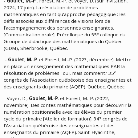
-
Goulet, M.-P
., Forest, M.-P. et Voyer, D. (sur invitation,
2024, 17 juin). La résolution de problèmes
mathématiques en tant qu’approche pédagogique : les
défis associés aux différences de visions lors de
l’accompagnement des personnes enseignantes.
e
[Communication orale]. Précolloque du 55
colloque du
Groupe de didactique des mathématiques du Québec
(GDM), Sherbrooke, Québec.
-
Goulet, M.-P
. et Forest, M.-P. (2023, décembre). Mettre
en place un enseignement des mathématiques PAR la
e
résolution de problèmes : oui, mais comment? 35
congrès de l’Association québécoise des enseignantes et
des enseignants du primaire (AQEP). Québec, Québec
- Voyer, D.,
Goulet, M.-P
. et Forest, M.-P. (2022,
novembre). Des contes mathématiques pour découvrir la
numération positionnelle avec les élèves du premier
e
cycle du primaire [Atelier de formation]. 34
congrès de
l’Association québécoise des enseignantes et des
enseignants du primaire (AQEP). Saint-Hyacinthe,