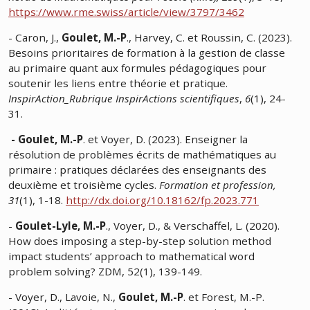
https://www.rme.swiss/article/view/3797/3462
-
Caron, J.,
Goulet, M.-P
., Harvey, C. et Roussin, C. (2023).
Besoins prioritaires de formation à la gestion de classe
au primaire quant aux formules pédagogiques pour
soutenir les liens entre théorie et pratique.
InspirAction_Rubrique InspirActions scientifiques
,
6
(1), 24-
31.
- Goulet, M.-P
. et Voyer, D. (2023). Enseigner la
résolution de problèmes écrits de mathématiques au
primaire : pratiques déclarées des enseignants des
deuxième et troisième cycles.
Formation et profession,
31
(1), 1-18.
http://dx.doi.org/10.18162/fp.2023.771
-
Goulet-Lyle, M.-P
., Voyer, D., & Verschaffel, L. (2020).
How does imposing a step-by-step solution method
impact students’ approach to mathematical word
problem solving? ZDM, 52(1), 139-149.
- Voyer, D., Lavoie, N.,
Goulet, M.-P
. et Forest, M.-P.