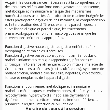
Acquérir les connaissances nécessaires à la compréhension
des maladies reliées aux fonctions digestive, endocrinienne,
métabolique et immunitaire ainsi que des mécanismes
homéostatiques associés. Approfondir de manière intégrée les
effets physiopathologiques de ces maladies, la compréhension
et l'interprétation des différents examens paracliniques, la
surveillance clinique et paraclinique, les traitements
pharmacologiques et non pharmacologiques ainsi que les
interventions infirmières appropriées.
Fonction digestive haute : gastrite, gastro-entérite, reflux
oesophagien et maladies ulcéreuses.
Fonction digestive basse : constipation, diarrhée, occlusion,
maladie inflammatoire aigüe (appendicite, péritonite) et
chronique, (intolérance alimentaire, côlon irritable, maladie de
Crohn), maladies ulcéreuses (colites ulcéreuses), syndrome de
malabsorption, maladie diverticulaire, hépatites, cholécystite,
lithiase et néoplasies de l'appareil digestif.
Fonctions endocrinienne, métabolique et immunitaire :
maladies métaboliques et endocriniennes, diabète type 1 et 2,
hypothyroïdie, hyperthyroïdie, néoplasie thyroïdienne,
dysfonctionnement corticosurrénalien, immunodéficiences
primaires, allergies, infection au VIH et sida.
Horaire du cours
à la session