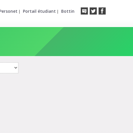
Personet
Portail étudiant
Bottin
|
|