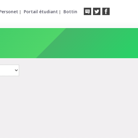
Personet
Portail étudiant
Bottin
|
|