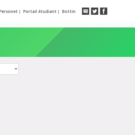
Personet
Portail étudiant
Bottin
|
|