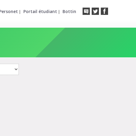
Personet
Portail étudiant
Bottin
|
|