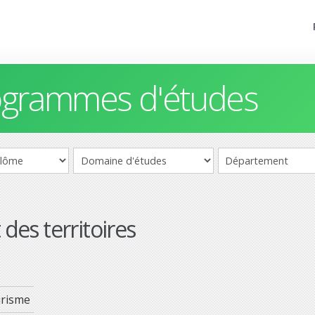
rogrammes d'études
es territoires
urisme