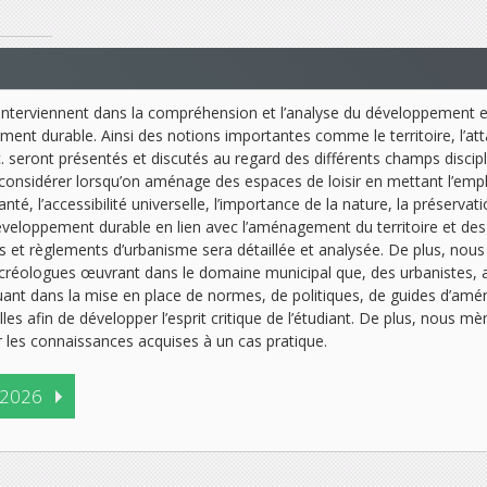
 interviennent dans la compréhension et l’analyse du développement et
nt durable. Ainsi des notions importantes comme le territoire, l’attach
tc. seront présentés et discutés au regard des différents champs discipli
à considérer lorsqu’on aménage des espaces de loisir en mettant l’
é, l’accessibilité universelle, l’importance de la nature, la préservat
éveloppement durable en lien avec l’aménagement du territoire et des
s et règlements d’urbanisme sera détaillée et analysée. De plus, nous 
écréologues œuvrant dans le domaine municipal que, des urbanistes, am
iquant dans la mise en place de normes, de politiques, de guides d’am
s afin de développer l’esprit critique de l’étudiant. De plus, nous mèn
ter les connaissances acquises à un cas pratique.
 2026