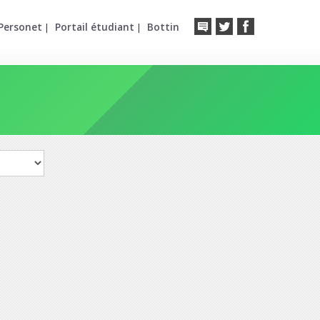
Personet
Portail étudiant
Bottin
|
|