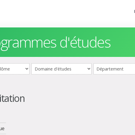
rogrammes d'études
itation
ue