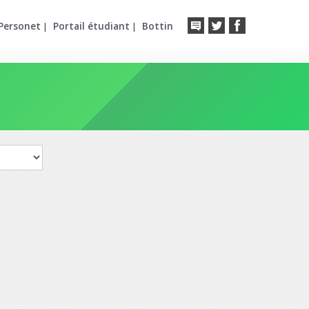
Personet
Portail étudiant
Bottin
|
|