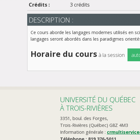
Crédits :
3 crédits
DESCRIPTION :
Ce cours aborde les langages modernes utilisés en sci
langages seront abordés dans les paradigmes orientés
Horaire du cours
à la session
aut
UNIVERSITÉ DU QUÉBEC
À TROIS-RIVIÈRES
3351, boul. des Forges,
Trois-Rivières (Québec) G8Z 4M3
Information générale :
crmultiservic
Téléphone : 819 376-5011