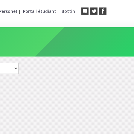
Personet
Portail étudiant
Bottin
|
|