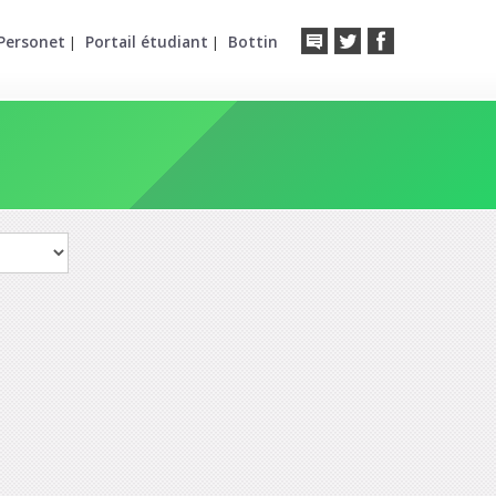
Personet
Portail étudiant
Bottin
|
|