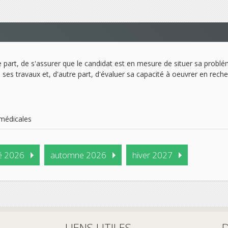
e part, de s'assurer que le candidat est en mesure de situer sa problé
 à ses travaux et, d'autre part, d'évaluer sa capacité à oeuvrer en re
omédicales
é 2026
automne 2026
hiver 2027
LIENS UTILES