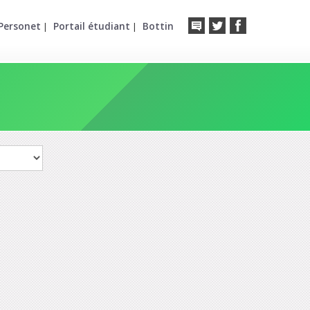
Personet
Portail étudiant
Bottin
|
|