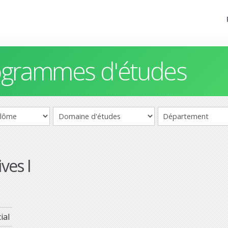
rogrammes d'études
ves I
ial