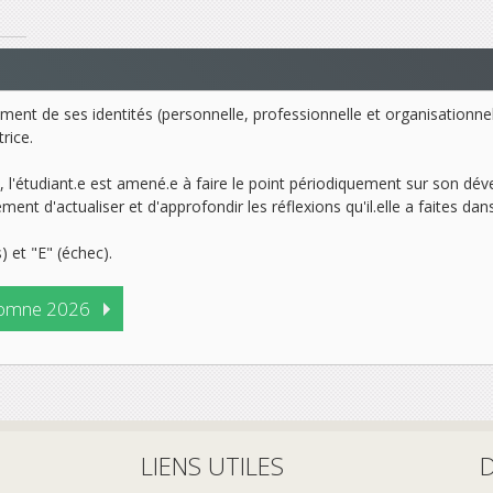
ement de ses identités (personnelle, professionnelle et organisationn
rice.
on, l'étudiant.e est amené.e à faire le point périodiquement sur son 
nt d'actualiser et d'approfondir les réflexions qu'il.elle a faites da
) et "E" (échec).
omne 2026
LIENS UTILES