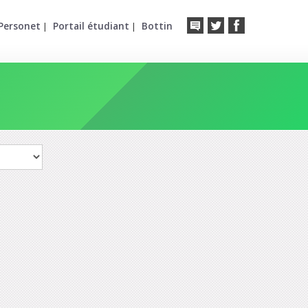
Personet
Portail étudiant
Bottin
|
|