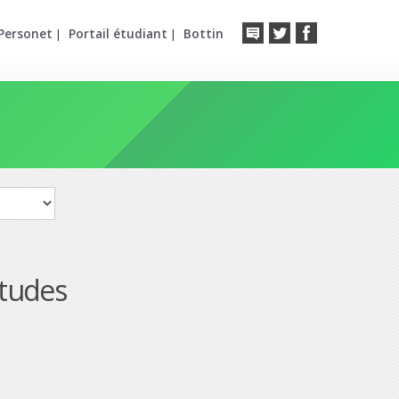
Personet
Portail étudiant
Bottin
|
|
études