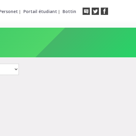
Personet
Portail étudiant
Bottin
|
|