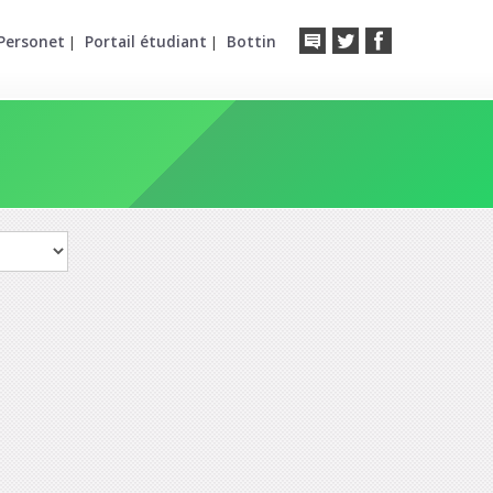
Personet
Portail étudiant
Bottin
|
|