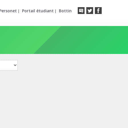
Personet
Portail étudiant
Bottin
|
|