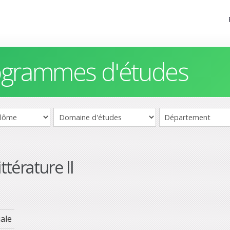
rogrammes d'études
ttérature II
ale