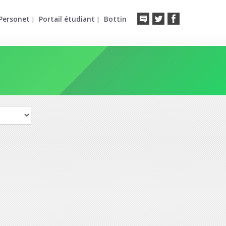
Personet
Portail étudiant
Bottin
|
|