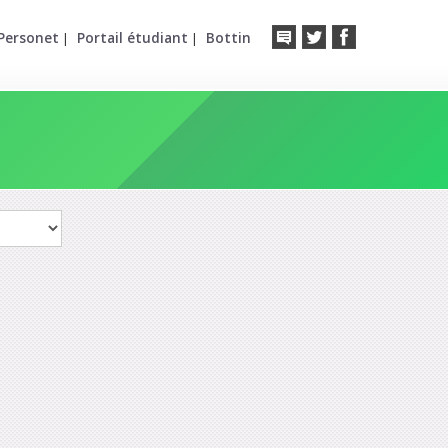
Personet
Portail étudiant
Bottin
|
|