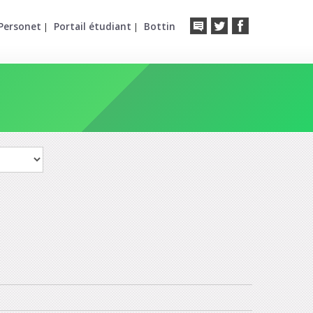
Personet
Portail étudiant
Bottin
|
|