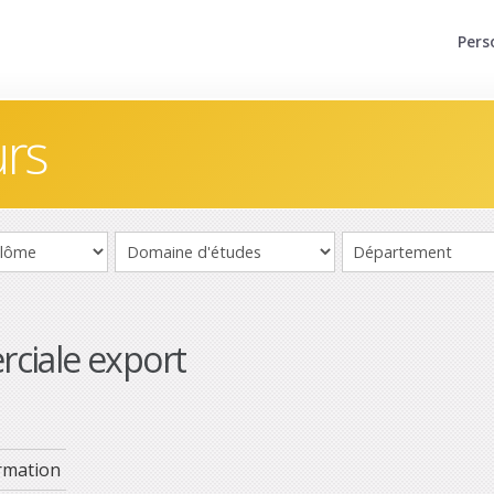
Pers
urs
ciale export
rmation