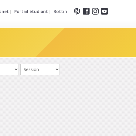
onet
Portail étudiant
Bottin
|
|