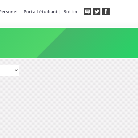
Personet
Portail étudiant
Bottin
|
|