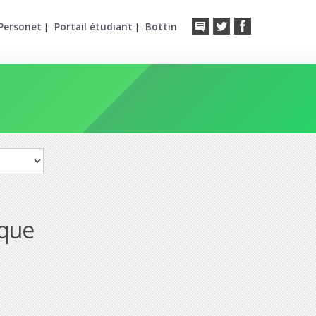
Personet
Portail étudiant
Bottin
|
|
ique