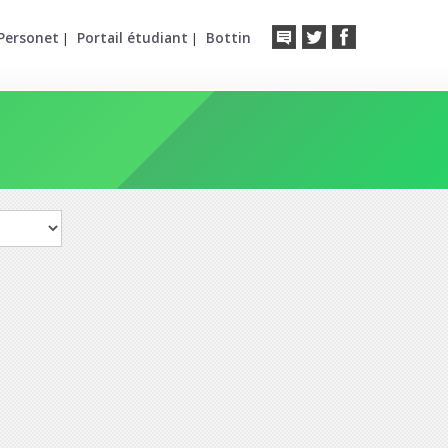
Personet
Portail étudiant
Bottin
|
|