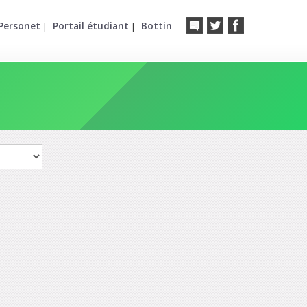
Personet
Portail étudiant
Bottin
|
|