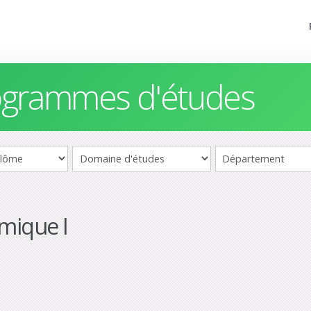
rogrammes d'études
amique I