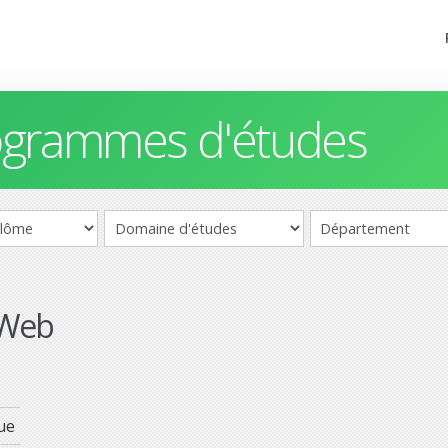
rogrammes d'études
 Web
ue