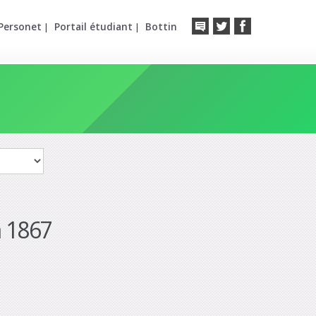
Personet
Portail étudiant
Bottin
|
|
à 1867