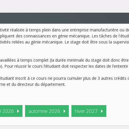
ivité réalisée à temps plein dans une entreprise manufacturière ou de
mpliquent des connaissances en génie mécanique. Les tâches de l'étud
activités reliées au génie mécanique. Le stage doit être sous la super
vaillées à temps complet (la durée minimale du stage doit donc être 
Pour réussir le cours l’étudiant doit respecter les dates de l’entente si
étudiant inscrit à ce cours ne pourra cumuler plus de 3 autres crédits d
me et du directeur du département.
é 2026
automne 2026
hiver 2027