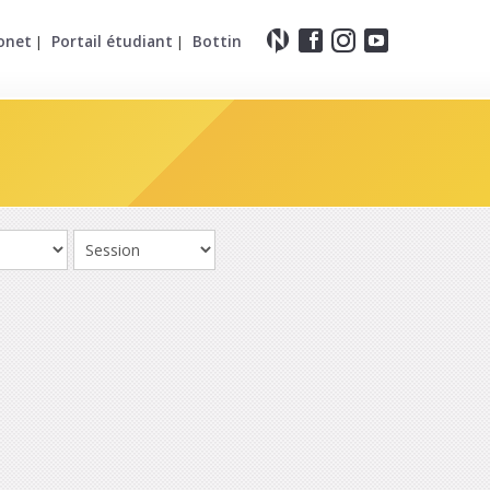
onet
Portail étudiant
Bottin
|
|