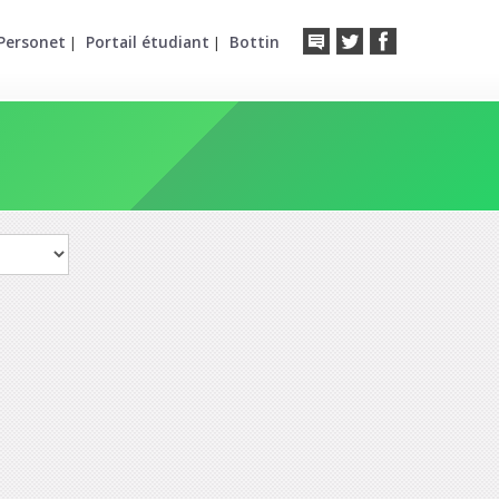
Personet
Portail étudiant
Bottin
|
|