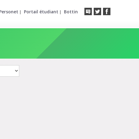
Personet
Portail étudiant
Bottin
|
|